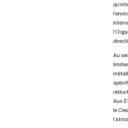
qu’int
l’envi
intern
l’Orga
direct
Au sei
limite
métall
spécif
réduct
Aux Ét
le Cle
l’atm