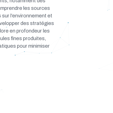
ants, notamment des
Comprendre les sources
s sur l’environnement et
évelopper des stratégies
lore en profondeur les
cules fines produites,
atiques pour minimiser