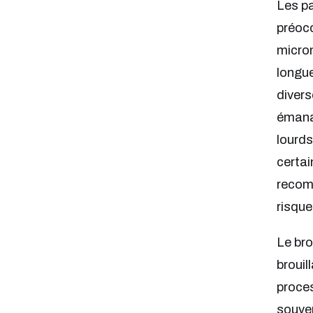
Les pa
préocc
microm
longue
divers
émana
lourds
certai
recom
risque
Le bro
brouil
proces
souven