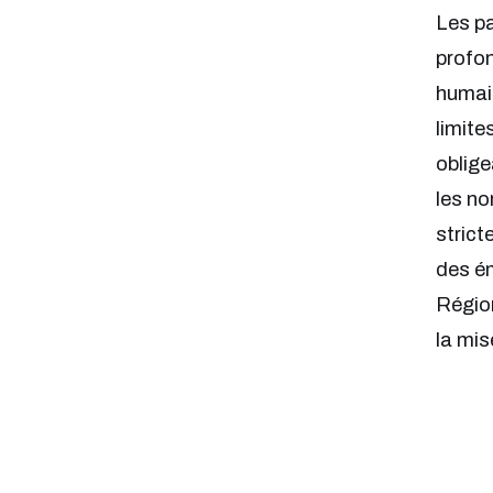
Les pa
profon
humain
limite
oblige
les no
strict
des ém
Régio
la mis