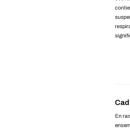
contie
suspen
respir
signif
Cadr
En rai
ensemb