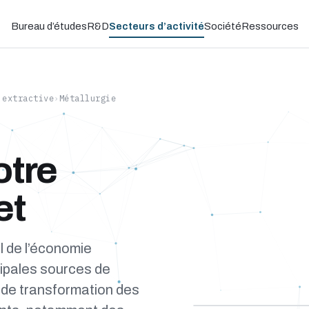
Bureau d’études
R&D
Secteurs d’activité
Société
Ressources
 extractive
›
Métallurgie
otre
et
al de l’économie
cipales sources de
 de transformation des