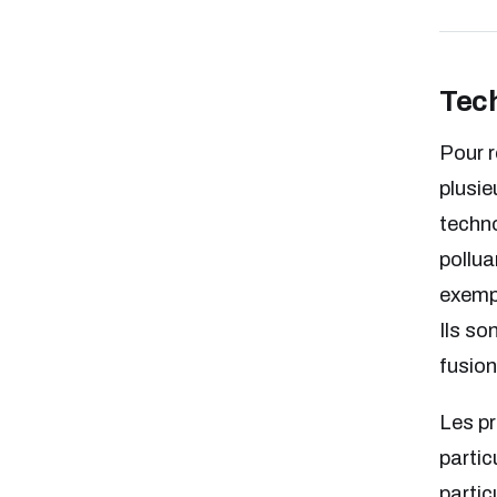
Tech
Pour r
plusie
techno
pollua
exempl
Ils so
fusion
Les pr
partic
partic